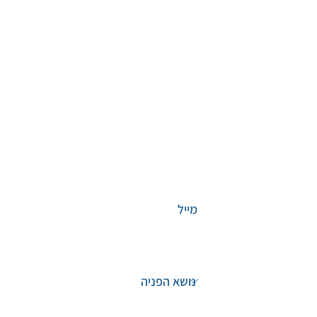
השאירו פרטים
שם מלא
טלפון
מייל
נושא הפניה