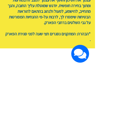
עצמך את הסיכון וחושף את עצמך למצב זה במודעות
ומתוך בחירה חופשית. יודגש שמוטלת עליך החובה, והנך
מתחייב, להישמע, לפעול ולנהוג בהתאם להוראות
הבטיחות שימסרו לך, לרבות על-פי ההנחיות המפורטות
על גבי השלטים ברחבי הפארק.
*הבהרה: המתקנים נסגרים חצי שעה לפני סגירת הפארק
.
רוצים שנחזור אליכם?
השאירו פרטים
שם מלא
טלפון