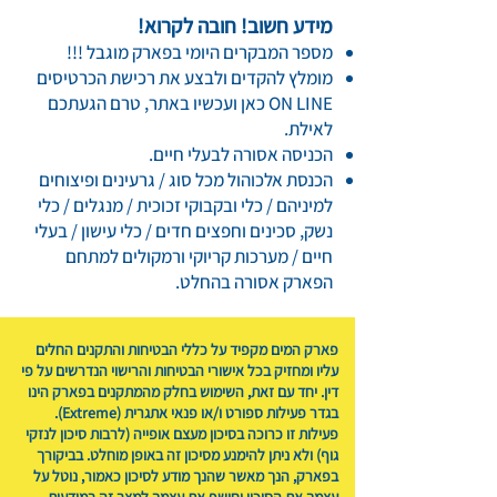
מידע חשוב! חובה לקרוא!
מספר המבקרים היומי בפארק מוגבל !!!
מומלץ להקדים ולבצע את רכישת הכרטיסים
ON LINE כאן ועכשיו באתר, טרם הגעתכם
לאילת.
הכניסה אסורה לבעלי חיים.
הכנסת אלכוהול מכל סוג / גרעינים ופיצוחים
למיניהם / כלי ובקבוקי זכוכית / מנגלים / כלי
נשק, סכינים וחפצים חדים / כלי עישון / בעלי
חיים / מערכות קריוקי ורמקולים למתחם
הפארק אסורה בהחלט.
פארק המים מקפיד על כללי הבטיחות והתקנים החלים
עליו ומחזיק בכל אישורי הבטיחות והרישוי הנדרשים על פי
דין. יחד עם זאת, השימוש בחלק מהמתקנים בפארק הינו
בגדר פעילות ספורט ו/או פנאי אתגרית (Extreme).
פעילות זו כרוכה בסיכון מעצם אופייה (לרבות סיכון לנזקי
גוף) ולא ניתן להימנע מסיכון זה באופן מוחלט. בביקורך
בפארק, הנך מאשר שהנך מודע לסיכון כאמור, נוטל על