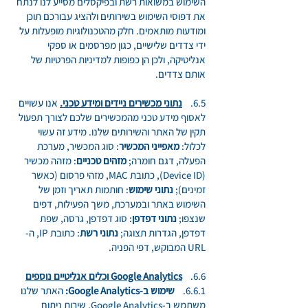
השימוש במשואות רשת ובפיקסלים מסייע לנו לנתח
את דפוסי השימוש בשירותים ולהציג עבורכם תוכן
ומודעות מותאמים. חלק מהטכנולוגיות מופעלות על
ידי צדדים שלישיים, כגון מפרסמים או ספקי
אנליטיקה, ולכן הן כפופות למדיניות הפרטיות של
אותם צדדים.
6.5.
נתוני מכשירים ניידים ומידע טכני.
אנו עשויים
לאסוף מידע טכני מהמכשירים שלכם לצורך תפעול
תקין של האתר והשירותים שלנו. מידע זה עשוי
לכלול:
מאפייני המכשיר
: סוג המכשיר, מערכת
הפעלה, דגם חומרה;
מזהים טכניים
: מזהה מכשיר
(Device ID), כתובת MAC, מזהי פרסום (כאשר
זמינים);
נתוני שימוש
: חותמות תאריך וזמן של
השימוש באתר ובמערכת, משך הפעילות, דפים
שנצפו;
נתוני דפדפן
: סוג דפדפן, גרסה, שפת
דפדפן, הגדרות תצוגה;
נתוני רשת
: כתובת IP, ה-
URL המבוקש, דפי הפניה.
6.6.
Google Analytics וכלים אנליטיים נוספים
6.6.1.
שימוש ב-Google Analytics:
האתר שלנו
משתמש ב-Google Analytics, שירות ניתוח