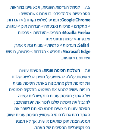
7.5. לניהול העדפות העוגיות, אנא עיינו בהוראות
הספציפיות של הדפדפן בו אתם משתמשים:
Google Chrome
: תפריט (שלוש נקודות) > הגדרות
> מתקדם > פרטיות ואבטחה > הגדרות תוכן > עוגיות;
Mozilla Firefox
: תפריט > העדפות > פרטיות
ואבטחה > עוגיות ונתוני אתר;
Safari
: העדפות > פרטיות > עוגיות ונתוני אתר;
Microsoft Edge:
תפריט > הגדרות > פרטיות, חיפוש
ושירותים > עוגיות.
7.6.
השלכות חסימת עוגיות:
חסימת עוגיות
מסוימות עלולה להשפיע על חוויית הגלישה שלכם
ועל זמינות חלק מהתכונות באתר: חסימת עוגיות
חיוניות עשויה למנוע את השימוש בחלקים מסוימים
של האתר; חסימת עוגיות פונקציונליות עשויה
להגביל את היכולת שלנו לזכור את העדפותיכם;
חסימת עוגיות ביצועים תמנע מאיתנו לשפר את
האתר בהתאם לדפוסי השימוש; חסימת עוגיות שיווק
תמנע הצגת תוכן מותאם אישית, אך לא תפגע
בפונקציונליות הבסיסית של האתר.