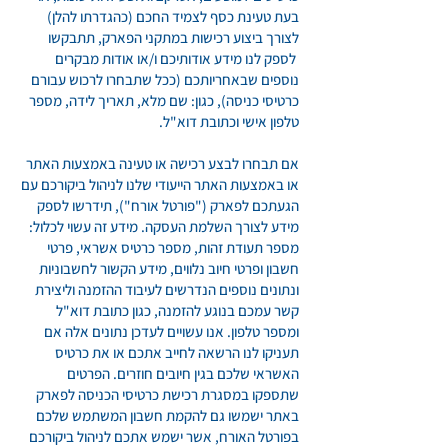
בעת טעינת כסף לצמיד החכם (כהגדרתו להלן)
לצורך ביצוע רכישות במתקני הפארק, תתבקשו
לספק לנו מידע אודותיכם ו/או אודות מבקרים
נוספים שבאחריותכם (ככל שתבחרו לרכוש עבורם
כרטיסי כניסה), כגון: שם מלא, תאריך לידה, מספר
טלפון אישי וכתובת דוא"ל.
אם תבחרו לבצע רכישה או טעינה באמצעות האתר
או באמצעות האתר הייעודי שלנו לניהול ביקורכם עם
הגעתכם לפארק ("פורטל אורח"), תידרשו לספק
מידע לצורך השלמת העסקה. מידע זה עשוי לכלול:
מספר תעודת זהות, מספר כרטיס אשראי, פרטי
חשבון ופרטי חיוב נלווים, מידע הקשור לחשבוניות
ונתונים נוספים הנדרשים לעיבוד ההזמנה וליצירת
קשר עמכם בנוגע להזמנה, כגון כתובת דוא"ל
ומספר טלפון. אנו עשויים לעדכן נתונים אלה אם
תעניקו לנו הרשאה לחייב אתכם או את כרטיס
האשראי שלכם בגין חיובים חוזרים. הפרטים
שתספקו במסגרת רכישת כרטיסי הכניסה לפארק
באתר ישמשו גם להקמת חשבון המשתמש שלכם
בפורטל האורח, אשר ישמש אתכם לניהול ביקורכם