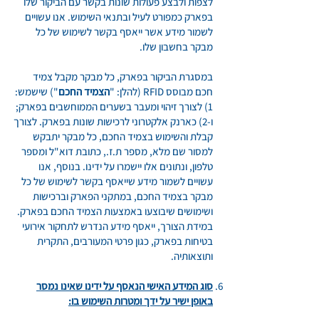
לצפות ולבצע פעולות שונות בקשר עם הביקור שלו
בפארק כמפורט לעיל ובתנאי השימוש. אנו עשויים
לשמור מידע אשר ייאסף בקשר לשימוש של כל
מבקר בחשבון שלו.
במסגרת הביקור בפארק, כל מבקר מקבל צמיד
חכם מבוסס RFID (להלן: "
הצמיד החכם
") שישמש:
1) לצורך זיהוי ומעבר בשערים הממוחשבים בפארק;
ו-2) כארנק אלקטרוני לרכישות שונות בפארק. לצורך
קבלת והשימוש בצמיד החכם, כל מבקר יתבקש
למסור שם מלא, מספר ת.ז., כתובת דוא"ל ומספר
טלפון, ונתונים אלו יישמרו על ידינו. בנוסף, אנו
עשויים לשמור מידע שייאסף בקשר לשימוש של כל
מבקר בצמיד החכם, במתקני הפארק וברכישות
ושימושים שיבוצעו באמצעות הצמיד החכם בפארק.
במידת הצורך, ייאסף מידע הנדרש לתחקור אירועי
בטיחות בפארק, כגון פרטי המעורבים, התקרית
ותוצאותיה.
סוג המידע האישי הנאסף על ידינו שאינו נמסר
באופן ישיר על ידך ומטרות השימוש בו: