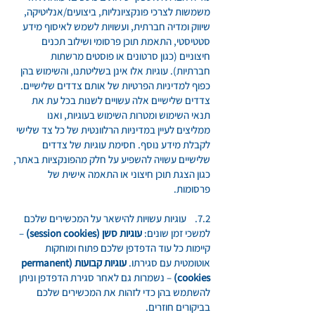
משמשות לצרכי פונקציונליות, ביצועים/אנליטיקה,
שיווק ומדיה חברתית, ועשויות לשמש לאיסוף מידע
סטטיסטי, התאמת תוכן פרסומי ושילוב תכנים
חיצוניים (כגון סרטונים או פוסטים מרשתות
חברתיות). עוגיות אלו אינן בשליטתנו, והשימוש בהן
כפוף למדיניות הפרטיות של אותם צדדים שלישיים.
צדדים שלישיים אלה עשויים לשנות בכל עת את
תנאי השימוש ומטרות השימוש בעוגיות, ואנו
ממליצים לעיין במדיניות הרלוונטית של כל צד שלישי
לקבלת מידע נוסף. חסימת עוגיות של צדדים
שלישיים עשויה להשפיע על חלק מהפונקציות באתר,
כגון הצגת תוכן חיצוני או התאמה אישית של
פרסומות.
7.2. עוגיות עשויות להישאר על המכשירים שלכם
למשכי זמן שונים:
עוגיות סשן (session cookies)
–
קיימות כל עוד הדפדפן שלכם פתוח ומוחקות
אוטומטית עם סגירתו.
עוגיות קבועות (permanent
cookies)
– נשמרות גם לאחר סגירת הדפדפן וניתן
להשתמש בהן כדי לזהות את המכשירים שלכם
בביקורים חוזרים.