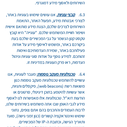
השירותים ולאסוף מידע דמוגרפי.
6.3.
קבצי עוגיות.
אנו עושים שימוש בעוגיות באתר,
לצורכי אבטחת מידע, תפעול האתר, התאמת
השירותים לצרכים שלכם, הצגת מידע מותאם אישית
ושיפור חוויית המשתמש שלכם. "עוגייה" היא קובץ
טקסט קטן הנשמר על גבי המכשירים שלכם בעת
ביקורכם באתר, ומשמש לאיסוף מידע על אודות
פעילותכם באתר, שמירת העדפותיכם ואימות
זהותכם. למידע נוסף על אודות סוגי עוגיות וניהול
העדפות, ראו פרק העוגיות במדיניות זו.
6.4.
טכנולוגיות מעקב נוספות:
מעבר לעוגיות, אנו
עשויים להשתמש טכנולוגיות מעקב נוספות כגון
משואות רשת (web beacons), פיקסלים ותגיות,
אשר עשויות להיטמע בתוכן דיגיטלי, סרטונים או
הודעות דוא"ל. טכנולוגיות אלו מאפשרות לנו לאסוף
מידע לגבי האופן שבו אתה משתמש בשירותים שלנו,
לרבות העמודים והתכנים בהם אתם צופים, נתוני
שימוש ואינטראקציה קשורים (כגון זמני גישה), מועד
ותאריך הגישה, וכתובת ה‑IP של המכשירים.