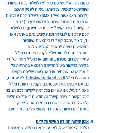
כתובת הדוא"ל שלכם כדי: (א) לשלוח לכם תקשורת
שיווקית/פרסומית שלדעתנו עשויה לעניין אתכם
(לרבות באמצעות מייל ו-SMS) ולשלוח לכם עדכונים
או חדשות בנוגע לשירותים ולמוצרינו; (ב) להגיב
לבקשת "יצירת קשר" או לניהול חשבון; (ג) לשלוח
לכם עדכונים לגבי ההזמנה שביצעתם באתר; ו/או
(ד) ליצור עמכם קשר לגבי הצעות שיווקיות
באמצעות שיחה למספר הטלפון שלכם.
באפשרותכם לבחור שלא לקבל מאיתנו דוא"ל
עתידי לקידום מכירות, פרסום או דוא"ל אחר, על ידי
בחירה בקישור ביטול הרישום הנמצא בתחתית כל
דוא"ל שאנו שולחים או באמצעות שליחת בקשת
הסרה לדוא"ל
info@waterland.co.il
. לידיעתכם,
גם אם תבטלו את הסכמתכם לקבל הודעות דוא"ל
כאמור לעיל, אנו עשויים בכל זאת לשלוח לכם תגובה
לכל בקשת "יצירת קשר" וכן הודעות דוא"ל מנהליות
(למשל, בקשר לרכישת כרטיסי כניסה לפארק
באתר) הדרושות להקלת השימוש שלכם בשירותים.
אופן שיתוף המידע האישי על ידינו
מלבד האמור לעיל, לא נעביר את המידע שמסרתם