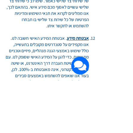
של שירותי צד שלישי כאמור. שימו לב כי שירותי צד
שלישי עשויים לאסוף מכם מידע אישי. בהתאם לכך,
אנו ממליצים לקרוא את תנאי השימוש ומדיניות
הפרטיות של כל שירות צד שלישי בו תבחרו
להשתמש או לתקשר איתו.
אבטחת מידע
. אבטחת המידע האישי חשובה לנו.
אנו מקפידים על סטנדרטים מקובלים בתעשייה,
כולל שימוש באמצעי הגנה מנהליים, פיזיים וטכניים
מתאימים, כדי להגן על המידע האישי שסופק לנו. עם
זאת, שום שיטת העברה דרך האינטרנט, או שיטה
לאחסון אלקטרוני, אינה מאובטחת ב-100%. לכן,
בעוד אנו שואפים להשתמש באמצעים סבירים
מקובלים להגנה על המידע האישי שלכם, איננו
יכולים להבטיח את אבטחתו המוחלטת או סודיותו.
אם יש לכם שאלות בנוגע לאבטחה בשירות, תוכלו
ליצור איתנו קשר בכתובת
info@waterland.co.il
.
פרטיות ילדים.
השימוש באתר לא נועד לשימוש
על-ידי ילדים מתחת לגיל 13. ככל שהנך קטין/ה בגיל
13-18, עליך לקבל את הסכמת האפוטרופוס החוקי
שלך טרם השימוש באתר. יחד עם זאת, במסגרת