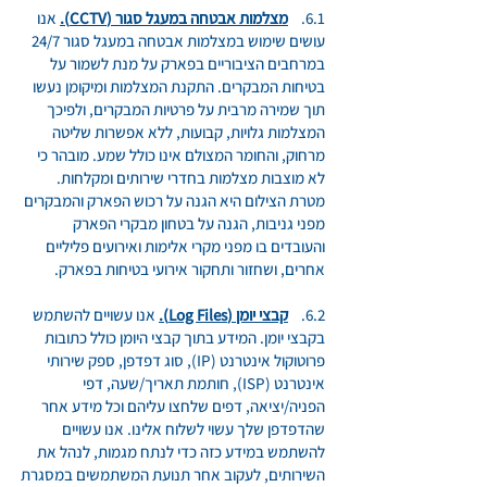
6.1.
מצלמות אבטחה במעגל סגור (CCTV).
אנו
עושים שימוש במצלמות אבטחה במעגל סגור 24/7
במרחבים הציבוריים בפארק על מנת לשמור על
בטיחות המבקרים. התקנת המצלמות ומיקומן נעשו
תוך שמירה מרבית על פרטיות המבקרים, ולפיכך
המצלמות גלויות, קבועות, ללא אפשרות שליטה
מרחוק, והחומר המצולם אינו כולל שמע. מובהר כי
לא מוצבות מצלמות בחדרי שירותים ומקלחות.
מטרת הצילום היא הגנה על רכוש הפארק והמבקרים
מפני גניבות, הגנה על בטחון מבקרי הפארק
והעובדים בו מפני מקרי אלימות ואירועים פליליים
אחרים, ושחזור ותחקור אירועי בטיחות בפארק.
6.2.
קבצי יומן (Log Files).
אנו עשויים להשתמש
בקבצי יומן. המידע בתוך קבצי היומן כולל כתובות
פרוטוקול אינטרנט (IP), סוג דפדפן, ספק שירותי
אינטרנט (ISP), חותמת תאריך/שעה, דפי
הפניה/יציאה, דפים שלחצו עליהם וכל מידע אחר
שהדפדפן שלך עשוי לשלוח אלינו. אנו עשויים
להשתמש במידע כזה כדי לנתח מגמות, לנהל את
השירותים, לעקוב אחר תנועת המשתמשים במסגרת