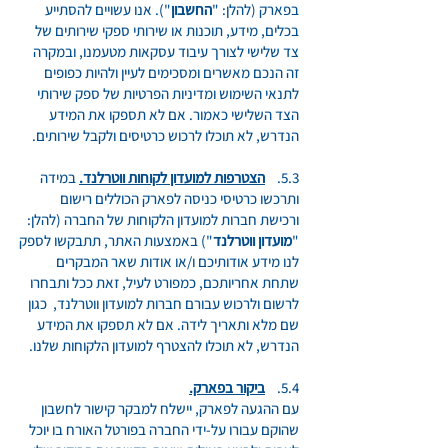
בפארק (להלן: "
החשבון
"). אנו עשויים להסתייע
בכלים, מידע, תוכנות או שירותי ספקי שירותים של
צד שלישי לצורך עיבוד עסקאות מטעמנו, ובמקרה
זה הנכם מאשרים ומסכימים לעיין ולהיות כפופים
לתנאי השימוש ומדיניות הפרטיות של ספק שירותי
הצד השלישי כאמור. אם לא תספקו את המידע
הנדרש, לא תוכלו לרכוש כרטיסים ולקבל שירותים.
5.3.
הצטרפות למועדון לקוחות ווטרלנד.
במידה
ותרכשו כרטיסי כניסה לפארק הכוללים רישום
ורכישת חברות למועדון הלקוחות של החברה (להלן:
"
מועדון ווטרלנד
") באמצעות האתר, תתבקשו לספק
לנו מידע אודותיכם ו/או אודות שאר המבקרים
שתחת אחריותכם, כמפורט לעיל, זאת ככל ותבחרו
לרשום ולרכוש עבורם חברות למועדון ווטרלנד, כגון
שם מלא ותאריך לידה. אם לא תספקו את המידע
הנדרש, לא תוכלו להצטרף למועדון הלקוחות שלנו.
5.4.
ביקור בפארק.
עם ההגעה לפארק, יישלח למבקר קישור לחשבון
שהוקם עבורו על-ידי החברה בפורטל האורח בו יוכל