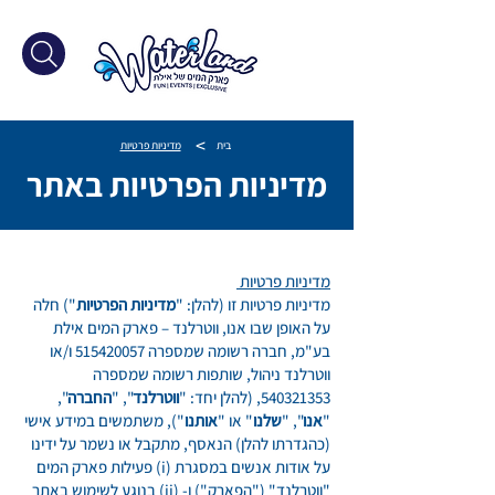
>
בית
מדיניות פרטיות
מדיניות הפרטיות באתר
מדיניות פרטיות
מדיניות פרטיות זו (להלן: "
מדיניות הפרטיות
") חלה
על האופן שבו אנו, ווטרלנד – פארק המים אילת
בע"מ, חברה רשומה שמספרה
515420057
ו/או
ווטרלנד ניהול, שותפות רשומה שמספרה
540321353
, (להלן יחד: "
ווטרלנד
", "
החברה
",
"
אנו
", "
שלנו
" או "
אותנו
"), משתמשים במידע אישי
(כהגדרתו להלן) הנאסף, מתקבל או נשמר על ידינו
על אודות אנשים במסגרת (i) פעילות פארק המים
"ווטרלנד" ("הפארק") ו- (ii) בנוגע לשימוש באתר