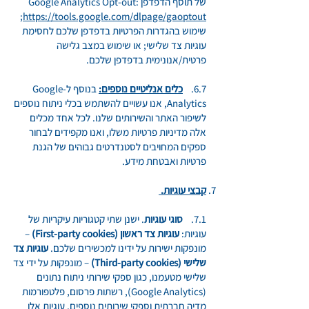
של תוסף הדפדפן Google Analytics Opt-out:
;
https://tools.google.com/dlpage/gaoptout
שימוש בהגדרות הפרטיות בדפדפן שלכם לחסימת
עוגיות צד שלישי; או שימוש במצב גלישה
פרטית/אנונימית בדפדפן שלכם.
6.7.
כלים אנליטיים נוספים:
בנוסף ל-Google
Analytics, אנו עשויים להשתמש בכלי ניתוח נוספים
לשיפור האתר והשירותים שלנו. לכל אחד מכלים
אלה מדיניות פרטיות משלו, ואנו מקפידים לבחור
ספקים המחויבים לסטנדרטים גבוהים של הגנת
פרטיות ואבטחת מידע.
קבצי עוגיות.
7.1.
סוגי עוגיות
. ישנן שתי קטגוריות עיקריות של
עוגיות:
עוגיות צד ראשון (First-party cookies)
–
מונפקות ישירות על ידינו למכשירים שלכם.
עוגיות צד
שלישי (Third-party cookies)
– מונפקות על ידי צד
שלישי מטעמנו, כגון ספקי שירותי ניתוח נתונים
(Google Analytics), רשתות פרסום, פלטפורמות
מדיה חברתית וספקי שירותים נוספים. עוגיות אלו