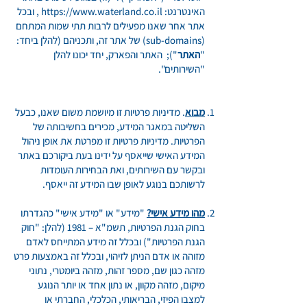
האינטרנט:
https://www.waterland.co.il
, ובכל
אתר אחר שאנו מפעילים לרבות תתי שמות המתחם
(sub-domains) של אתר זה, ותכניהם (להלן ביחד:
"
האתר
"); האתר והפארק, יחד יכונו להלן
"השירותים".
מבוא
. מדיניות פרטיות זו מיושמת משום שאנו, כבעל
השליטה במאגר המידע, מכירים בחשיבותה של
הפרטיות. מדיניות פרטיות זו מפרטת את אופן ניהול
המידע האישי שייאסף על ידינו בעת ביקורכם באתר
ובקשר עם השירותים, ואת הבחירות העומדות
לרשותכם בנוגע לאופן שבו המידע זה ייאסף.
מהו מידע אישי?
"מידע" או "מידע אישי" כהגדרתו
בחוק הגנת הפרטיות, תשמ"א – 1981 (להלן: "חוק
הגנת הפרטיות") ובכלל זה מידע המתייחס לאדם
מזוהה או אדם הניתן לזיהוי, ובכלל זה באמצעות פרט
מזהה כגון שם, מספר זהות, מזהה ביומטרי, נתוני
מיקום, מזהה מקוון, או נתון אחד או יותר הנוגע
למצבו הפיזי, הבריאותי, הכלכלי, החברתי או