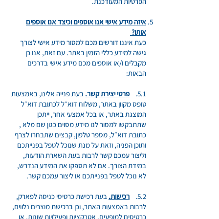
הפרטיות המעודכנת.
איזה מידע אישי אנו אוספים וכיצד אנו אוספים
אותו?
כעת איננו דורשים מכם למסור מידע אישי לצורך
גישה למידע כללי הזמין באתר. עם זאת, אנו כן
מקבלים ו/או אוספים מכם מידע אישי בדרכים
הבאות:
5.1.
פרטי יצירת קשר.
בעת פנייה אלינו, באמצעות
טופס מקוון באתר, משלוח דוא״ל לכתובת דוא״ל
המוצגת באתר, או בכל אמצעי אחר, ייתכן
שתתבקשו למסור לנו מידע מסוים כגון שם מלא ,
כתובת דוא״ל, מספר טלפון, קבצים שתבחרו לצרף
ותוכן הפניה, וזאת על מנת שנוכל לטפל בפנייתכם
וליצור עמכם קשר לרבות בעת השארת הודעות,
במידת הצורך. אם לא תספקו את המידע הנדרש,
לא נוכל לטפל בפנייתכם או ליצור עמכם קשר.
5.2.
רכישות.
בעת רכישת כרטיסי כניסה לפארק,
לרבות באמצעות האתר, וכן ברכישת מוצרים נלווים,
כרטיסים למופעים, אטרקציות ופעילויות שונות, או