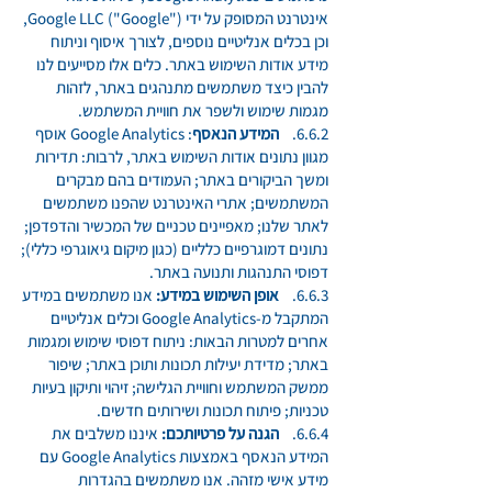
אינטרנט המסופק על ידי Google LLC ("Google"),
וכן בכלים אנליטיים נוספים, לצורך איסוף וניתוח
מידע אודות השימוש באתר. כלים אלו מסייעים לנו
להבין כיצד משתמשים מתנהגים באתר, לזהות
מגמות שימוש ולשפר את חוויית המשתמש.
6.6.2.
המידע הנאסף
: Google Analytics אוסף
מגוון נתונים אודות השימוש באתר, לרבות: תדירות
ומשך הביקורים באתר; העמודים בהם מבקרים
המשתמשים; אתרי האינטרנט שהפנו משתמשים
לאתר שלנו; מאפיינים טכניים של המכשיר והדפדפן;
נתונים דמוגרפיים כלליים (כגון מיקום גיאוגרפי כללי);
דפוסי התנהגות ותנועה באתר.
6.6.3.
אופן השימוש במידע:
אנו משתמשים במידע
המתקבל מ-Google Analytics וכלים אנליטיים
אחרים למטרות הבאות: ניתוח דפוסי שימוש ומגמות
באתר; מדידת יעילות תכונות ותוכן באתר; שיפור
ממשק המשתמש וחוויית הגלישה; זיהוי ותיקון בעיות
טכניות; פיתוח תכונות ושירותים חדשים.
6.6.4.
הגנה על פרטיותכם:
איננו משלבים את
המידע הנאסף באמצעות Google Analytics עם
מידע אישי מזהה. אנו משתמשים בהגדרות